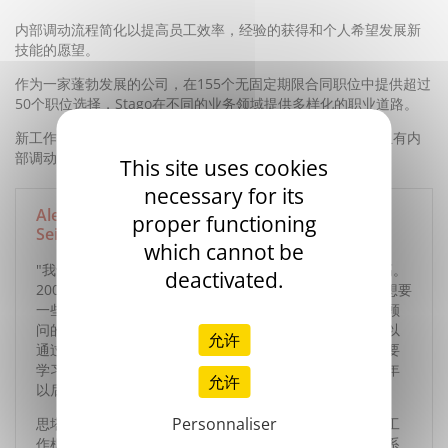
内部调动流程简化以提高员工效率，经验的获得和个人希望发展新
技能的愿望。
作为一家蓬勃发展的公司，在155个无固定期限合同职位中提供超过
50个职位选择，Stago在不同的业务领域提供多样化的职业道路。
新工作机会将定期着重于在内部公布。员工可以直接查阅并且有内
部调动指南帮助他们。
This site uses cookies
necessary for its
Alexandre A, 技术客户支持办公室, Asnières sur
proper functioning
Seine – 法国
which cannot be
"我于2000年作为质量控制技师在Franconville加入思塔高。
deactivated.
2003年，我调到了评估实验室。在这里做了5年之后，我想要
一些改变。人事部门给了我一个法国热线部门的客户技术顾
问的职位。我将这看作是一个做不同工作的方式，并且可以
允许
通过与客户的关系来拓展我的视野。我清楚仍然有很多需要
学习的内容，不过我知道通过积累这些经验，我可以在几年
允许
以后去做一名应用工程师。
Personnaliser
思塔高在鼓励员工内部调动方面做了巨大的鼓励，并且将工
作机会公布于内部网站上。你不用担心定期去咨询并且联系