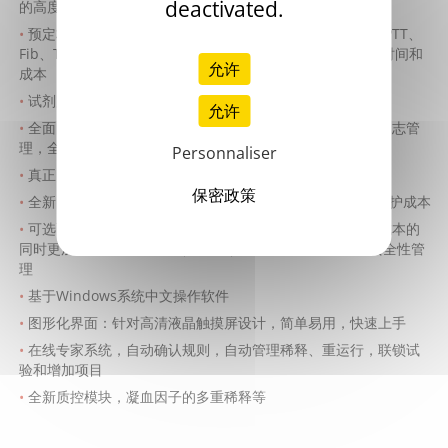
deactivated.
的高度评价，是凝血领域的公认的的标准和领军者
预定标试剂：Stago高品质试剂的体现，常规项目（PT、APTT、
Fib、TT 、D-Dimer）无需定标，极大地节约科室定标操作时间和
允许
成本
试剂完全的条码化管理：为科室操作带来极大地便利性
允许
全面的溯源性管理：完全的样本、试剂、耗材和仪器保养日志管
理，全面的结果记录
Personnaliser
真正的急诊管理：可更加高效快速的处理急诊样本
保密政策
全新的PSR注射器模块，低故障，低噪音，极大降低科室维护成本
可选配穿刺针模块，去除采血管拔盖操作，节省科室人力成本的
同时更加确保操作者安全（气溶胶），进而提高实验室的安全性管
理
基于Windows系统中文操作软件
图形化界面：针对高清液晶触摸屏设计，简单易用，快速上手
在线专家系统，自动确认规则，自动管理稀释、重运行，联锁试
验和增加项目
全新质控模块，凝血因子的多重稀释等