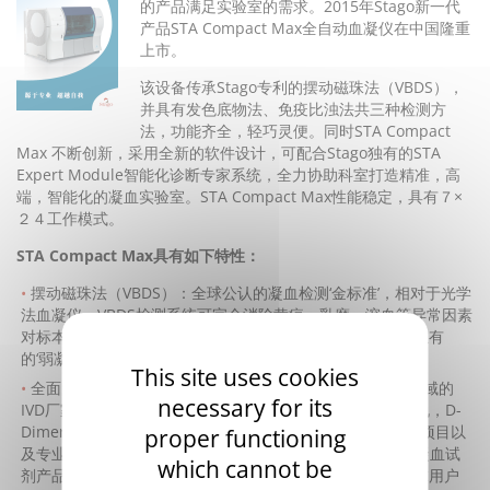
的产品满足实验室的需求。2015年Stago新一代
产品STA Compact Max全自动血凝仪在中国隆重
上市。
该设备传承Stago专利的摆动磁珠法（VBDS），
并具有发色底物法、免疫比浊法共三种检测方
法，功能齐全，轻巧灵便。同时STA Compact
Max 不断创新，采用全新的软件设计，可配合Stago独有的STA
Expert Module智能化诊断专家系统，全力协助科室打造精准，高
端，智能化的凝血实验室。STA Compact Max性能稳定，具有７×
２４工作模式。
STA Compact Max具有如下特性：
摆动磁珠法（VBDS）：全球公认的凝血检测‘金标准’，相对于光学
法血凝仪，VBDS检测系统可完全消除黄疸，乳糜，溶血等异常因素
对标本的影响，为实验室提供精准可靠的检测结果；Stago独有
的‘弱凝固’检测技术，使得Fib项目检测范围最宽。
This site uses cookies
全面的凝血检测试剂产品：Stago是唯一一家专注于凝血领域的
necessary for its
IVD厂家，拥有70多年的试剂生产经验，产品涉及了凝血常规，D-
Dimer/FDP，凝血因子，易栓症检测，抗凝监测等各种特殊项目以
proper functioning
及专业配套的质控和标准品等360多种试剂，拥有最全面的凝血试
which cannot be
剂产品；Stago匠心打造的凝血仪器和试剂产品，获得了全球用户