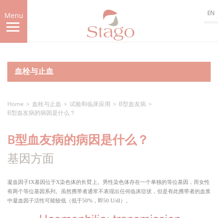
Skip
EN
to
Menu
main
content
血栓与止血
Home
血栓与止血
试验和临床应用
B型血友病
B型血友病的病因是什么？
B型血友病的病因是什么？
基因方面
凝血因子
IX
基因位于
X
染色体的长臂上。男性染色体存在一个单独的等位基因，而女性
有两个等位基因系列。虽然携带者通常不表现出任何临床症状，但是有此携带者的血浆
中凝血因子活性可能较低（低于
50%
，即
50 U/dl
）。