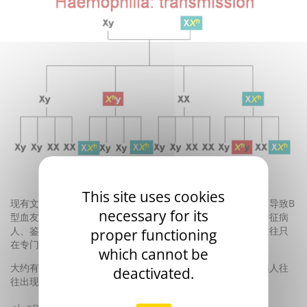
This site uses cookies
现有文献和利用分子生物学技术已证实存在大量因基因突变而导致B
necessary for its
型血友病发生的病例。分子生物学技术目前被用于诊断典型特征病
人、鉴定携带者和胎儿期的诊断。但是，这些基因学的研究往往只
proper functioning
在专门研究机构中开展。
which cannot be
大约有三分之一的病人往往为基因新发突变引起的，而这些病人往
deactivated.
往出现在一个尚未受到本病威胁的家庭。