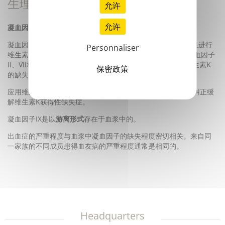
生理学方面
允许
允许
凝血因子IX由肝脏合成。
凝血因子IX的合成需要维生素K的参与。在维生素K存在或者在进行
Personnaliser
维生素颉抗物治疗时凝血因子IX象其它维生素K依赖因子（凝血因子
II、VII和X）一样，是以羧基蛋白的形式被合成的。这一由维生素K
保密政策
的缺失或颉抗物诱导的蛋白因子被称为
PIVKA因子
。
应用维生素K可以非常迅速地使PIVKA因子发生羧化反应，并纠正缓
解维生素K获得性缺失症。
凝血因子IX是以
游离形式
存在于血浆中的。
出血症的严重程度与血浆中凝血因子的缺失程度密切相关。来自同
一家族的不同成员患得血友病的严重程度通常是相同的。
Headquarters