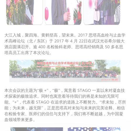
2017
大江入城，聚四海。黄鹤登高，望未来。
思塔高血栓与止血学
/
2017
4
22
术高峰论坛（北
东区）于
年
月
日在武汉光谷希尔顿大
400
50
酒店圆满召开。逾
名检验科老师、思塔高经销商及
多名思
塔高员工出席了本次论坛。
+
STAGO
本次会议的主题为“极
”，“极”，寓意着
一直以来对凝血技
术探索的极致追求。同时也寓意着等待我们的将是未知的无限可
+
STAGO
能。“
”，代表着
在追求的道路上不断努力。“求未知，尽所
能；为未来，越无限”，正是思塔高对未知与未来的完美诠释。相信
在检验专家、医师们的信任与支持下，我们将不断超越，为中国凝
血领域带来更多。