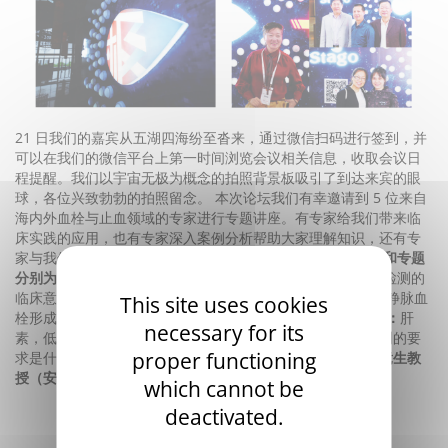
21
日我们的嘉宾从五湖四海纷至沓来，通过微信扫码进行签到，并
可以在我们的微信平台上第一时间浏览会议相关信息，收取会议日
程提醒。我们以宇宙无极为概念的拍照背景板吸引了到达来宾的眼
5
球，各位兴致勃勃的拍照留念。
本次论坛我们有幸邀请到
位来自
海内外血栓与止血领域的专家进行专题讲座。有专家给我们带来临
床实践的应用，也有专家深入案例分析帮助大家理解知识，还有专
家与我们分享先进前沿的新知识新探索。
本次论坛的演讲者和专题
分别为：
王学锋教授（上海瑞金医院）：
内源凝血途径异常检测的
Prof.Pierre.Morange
临床意义
教授（法国地中海大学）：
静脉血
This site uses cookies
Prof.Sophie.Susen
栓形成的遗传学
教授（法国里尔大学）：
肝
necessary for its
Anti-Xa
素，低分子量肝素，直接口服抗凝药物：对
活性检测的要
proper functioning
Xa
求是什么？
李健教授（解放军总医院）：
抗凝血、抗
吴竞生教
授（安徽省立医院）：
抗磷脂抗体与抗磷脂综合征
which cannot be
deactivated.