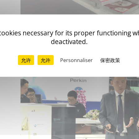
除了创新的展台设计之外， Emoliz产品线也是吸引观众的另一大亮点。本
 cookies necessary for its proper functioning 
Express、Emo Smart、Emo Step4和相关配套试剂、质控品、
deactivated.
闹非凡。同时我们Emoliz专业的销售团队也得到了参会者的广泛认可和
允许
允许
Personnaliser
保密政策