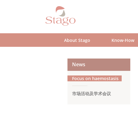
Skip
to
main
content
About Stago
Know-How
News
Focus on haemostasis
市场活动及学术会议