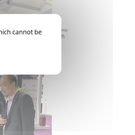
次我们展出了Emoliz品牌下的Emo
which cannot be
定标品，吸引了大量宾客座谈洽谈，现场热
好评。