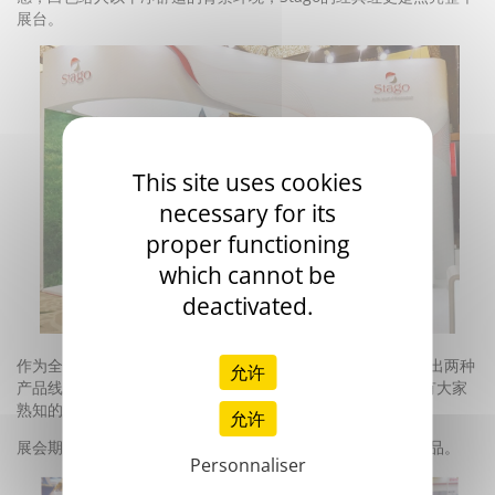
展台。
This site uses cookies
necessary for its
proper functioning
which cannot be
deactivated.
作为全领域、全覆盖的血凝诊断专业领导者Stago首次同台展出两种
允许
产品线，有最新产品线Emoliz系列适用于中小型实验室，也有大家
熟知的STA系列适用于大标本量要求，满足您的所有需求。
允许
展会期间，Stago的同事细心地为展位上参观者讲解我们的产品。
Personnaliser